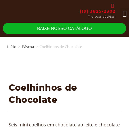
(19) 3825-2302
Tire suas dúvidas!
Da
BAIXE NOSSO CATÁLOGO
Início
>
Páscoa
>
Coelhinhos de Chocolate
Coelhinhos de
Chocolate
Seis mini coelhos em chocolate ao leite e chocolate