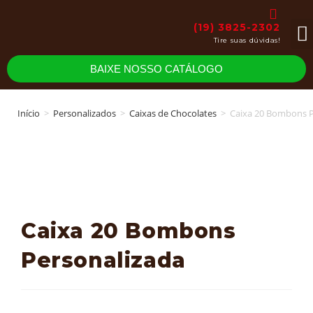
(19) 3825-2302
Tire suas dúvidas!
Da
BAIXE NOSSO CATÁLOGO
Início
>
Personalizados
>
Caixas de Chocolates
>
Caixa 20 Bombons P
Caixa 20 Bombons
Personalizada