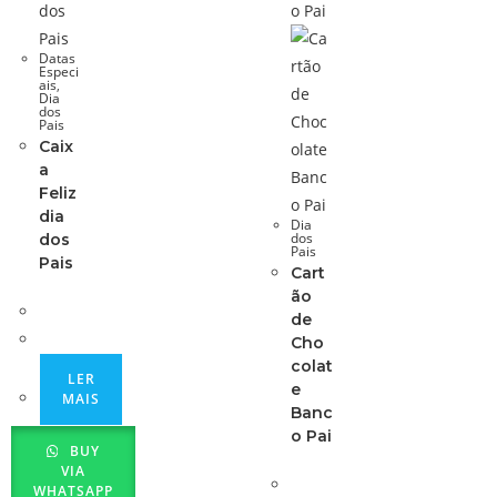
Datas
Especi
ais
,
Dia
dos
Pais
Caix
a
Feliz
dia
Dia
dos
dos
Pais
Pais
Cart
ão
de
Cho
colat
LER
e
MAIS
Banc
o Pai
BUY
VIA
WHATSAPP