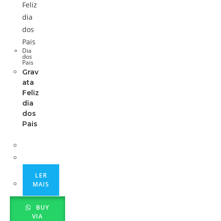
Dia
dos
Pais
Grav
ata
Feliz
dia
dos
Pais
LER
MAIS
BUY
VIA