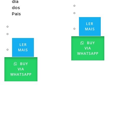
dia
dos
Pais
LER
MAIS
BUY
LER
VIA
MAIS
WHATSAPP
BUY
VIA
WHATSAPP