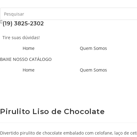
Ir
para
o
(19) 3825-2302
conteúdo
Tire suas dúvidas!
Home
Quem Somos
BAIXE NOSSO CATÁLOGO
Home
Quem Somos
Início
>
Personalizados
>
Pirulitos
>
Pirulito Liso de Chocolate
Pirulito Liso de Chocolate
Divertido pirulito de chocolate embalado com celofane, laço de ce