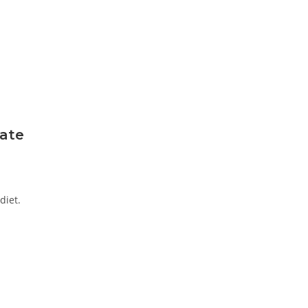
late
diet.